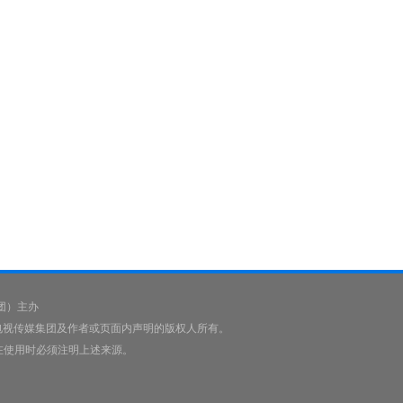
团）主办
播电视传媒集团及作者或页面内声明的版权人所有。
在使用时必须注明上述来源。