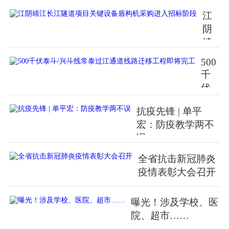
江
阴
靖
江
500
长
千
江
伏
隧
泰
道
抗疫先锋 | 单平
斗/
项
宏：防疫教学两不
兴
目
误
斗
关
线
全省抗击新冠肺炎
键
常
疫情表彰大会召开
设
泰
备
过
盾
曝光！涉及学校、医
江
构
院、超市……
通
机