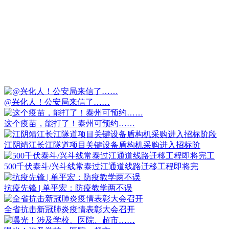
@兴化人！公安局来信了……
这个疫苗，能打了！泰州可预约……
江阴靖江长江隧道项目关键设备盾构机采购进入招标阶
500千伏泰斗/兴斗线常泰过江通道线路迁移工程即将完
抗疫先锋 | 单平宏：防疫教学两不误
全省抗击新冠肺炎疫情表彰大会召开