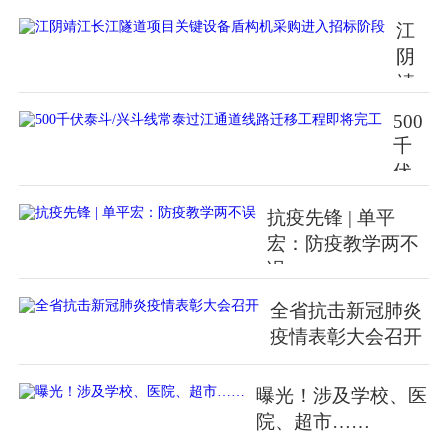
江
阴
靖
江
500
长
千
江
伏
隧
泰
道
抗疫先锋 | 单平
斗/
项
宏：防疫教学两不
兴
目
误
斗
关
线
全省抗击新冠肺炎
键
常
疫情表彰大会召开
设
泰
备
过
盾
曝光！涉及学校、医
江
构
院、超市……
通
机