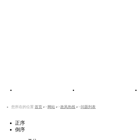
网站首页
2024上线名单
您所在的位置:
首页
>>
网站
>>
政风热线
>>
问题列表
正序
倒序